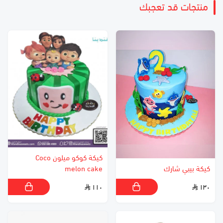
منتجات قد تعجبك
كيكة كوكو ميلون Coco
كيكة بيبي شارك
melon cake
١١٠
١٣٠