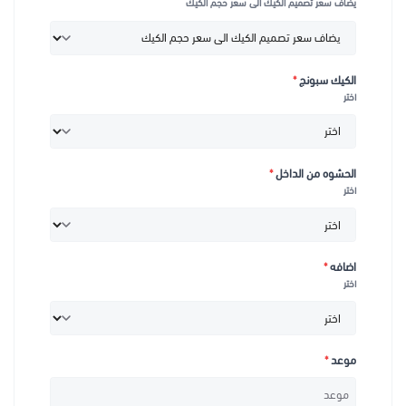
يضاف سعر تصميم الكيك الى سعر حجم الكيك
بعد اختيار حجم الكيك يضاف سعر التصميم الى سعر الحجم
بإمكانكم طلب الكيك قبل يوم او اكثر من يوم الاستلام
كيك قطر(6 او 8 او 10انش طبقة) ارتفاع 8 سم
الكيك سبونج
*
اختر
كيك قطر (6 او 8 او 10 انش طبقتين) ارتفاع 16 سم
لأي استفسارات يمكنكم التواصل معنا عبر الضغط على علامة الواتساب
أمامكم
الحشوه من الداخل
*
اختر
مع حلويات أفندينا، يمكنك بسهولة
طلب كيكة مواليد
بأشكال مخصصة
وإبداعية تلبي جميع رغباتك وتضمن لك تجربة مميزة ومبهجة.
اضافه
*
اختر
موعد
*