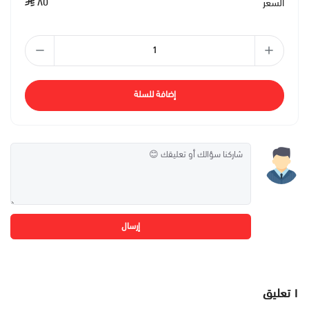
٨٥
السعر
إضافة للسلة
إرسال
١
تعليق