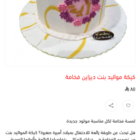
كيكة مواليد بنت ديزاين فخامة
٨٥
لمسة فخامة لكل مناسبة مولود جديدة
هل تبحث عن طريقة رائعة للاحتفال بميلاد أميرة صغيرة؟ كيكة المواليد بنت
من تصميم الفخامة هي خيارك المثالي. بتفاصيلها الرائعة وألوانها الوردية