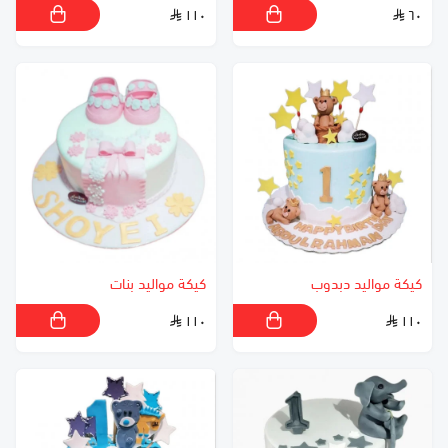
١١٠
٦٠
كيكة مواليد دبدوب
كيكة مواليد بنات
١١٠
١١٠