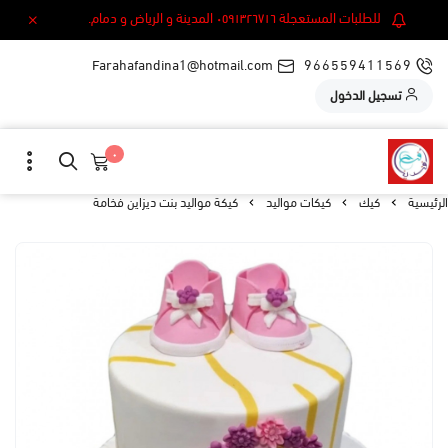
للطلبات المستعجلة ٠٥٩١٣٢٦٧١٦ المدينة و الرياض و دمام.
Farahafandina1@hotmail.com
966559411569
تسجيل الدخول
٠
الرئيسية
كيك
كيكات مواليد
كيكة مواليد بنت ديزاين فخامة