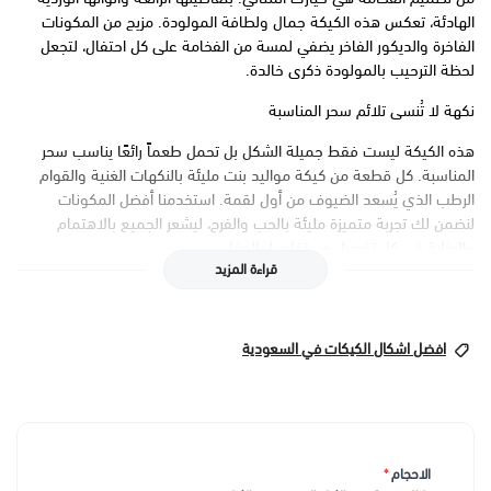
الهادئة، تعكس هذه الكيكة جمال ولطافة المولودة. مزيج من المكونات
الفاخرة والديكور الفاخر يضفي لمسة من الفخامة على كل احتفال، لتجعل
لحظة الترحيب بالمولودة ذكرى خالدة.
نكهة لا تُنسى تلائم سحر المناسبة
هذه الكيكة ليست فقط جميلة الشكل بل تحمل طعماً رائعًا يناسب سحر
المناسبة. كل قطعة من كيكة مواليد بنت مليئة بالنكهات الغنية والقوام
الرطب الذي يُسعد الضيوف من أول لقمة. استخدمنا أفضل المكونات
لنضمن لك تجربة متميزة مليئة بالحب والفرح، ليشعر الجميع بالاهتمام
والعناية في كل تفصيل من تفاصيل الحفل.
قراءة المزيد
تصميم شخصي ليناسب ذوقك ورؤيتك
نؤمن بأن كل مناسبة فريدة، لذا نقدم لك خيار تخصيص كيكة المواليد حسب
افضل اشكال الكيكات في السعودية
رغبتك. من الألوان المخصصة إلى الزينة التفصيلية مثل الأزهار الناعمة أو
الأحذية الصغيرة الجميلة، يتم إعداد كل كيكة بعناية لتعكس ذوقك ورؤيتك
الخاصة. إنها ليست مجرد كيكة، بل قطعة فنية تحتفل ببداية حياة جديدة
مليئة بالأمل والسعادة.
سعر تصميم الكيك 👆🏻
الاحجام
*