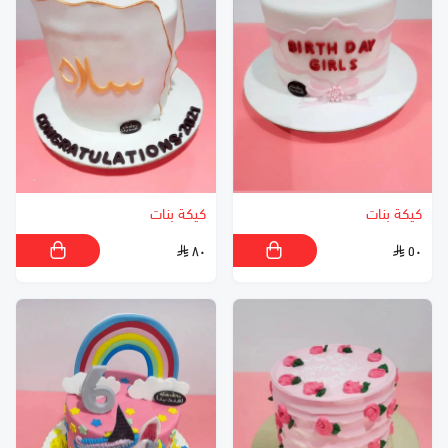
كيكة بنات
كيكة بنات
٨٠
٥٠