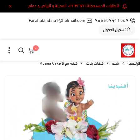
للطلبات المستعجلة ٠٥٩١٣٢٦٧١٦ المدينة و الرياض و دمام.
Farahafandina1@hotmail.com
966559411569
تسجيل الدخول
٠
الرئيسية
كيك
كيكات بنات
كيكة موانا Moana Cake