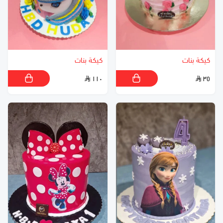
كيكة بنات
كيكة بنات
١١٠
٣٥