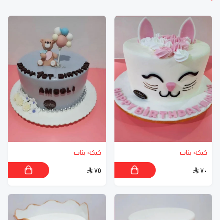
كيكة بنات
كيكة بنات
٧٥
٧٠