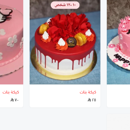
كيكة بنات
كيكة بنات
٧٠
٢٥