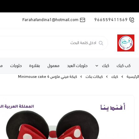
Farahafandina1@hotmail.com
966559411569
كب كيك
كيك
حلويات العيد
معمول
بقلاوة
حلويات
مف
الرئيسية
كيك
كيكات بنات
كيكة ميني ماوس 4 Minimouse cake