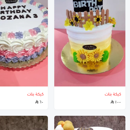
كيكة بنات
كيكة بنات
٦٠
١٠٠