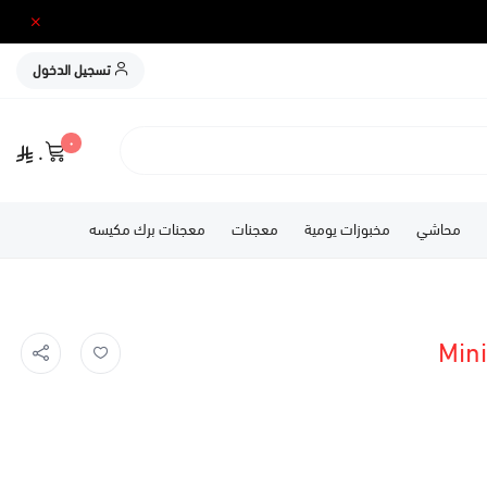
تسجيل الدخول
٠
٠
محاشي
مخبوزات يومية
معجنات
معجنات برك مكيسه