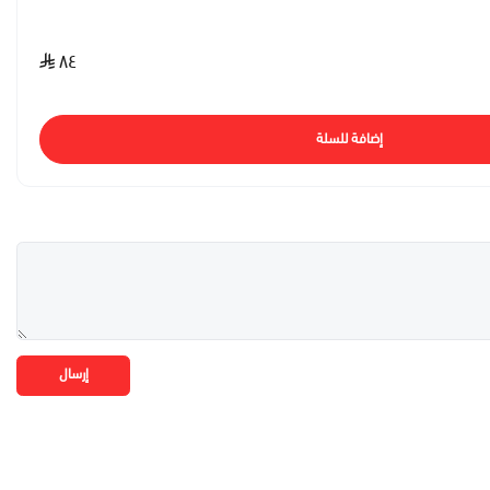
٨٤
إضافة للسلة
إرسال