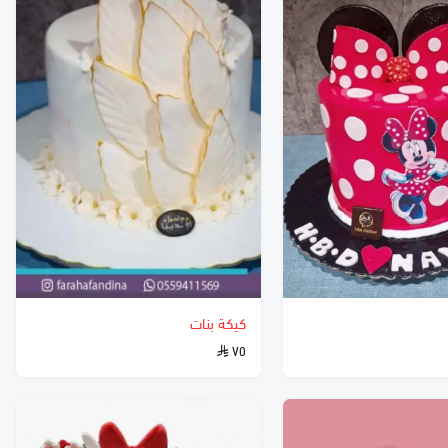
كيكة بنات
٧٥