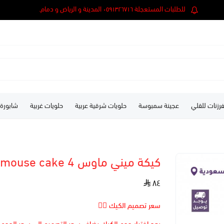
للطلبات المستعجلة ٠٥٩١٣٢٦٧١٦ المدينة و الرياض و دمام.
رزنات للقلي
عجينة سمبوسة
حلويات شرقية عربية
حلويات غربية
شابورة
كيكة ميني ماوس 4 Minimouse cake
٨٤
سعر تصميم الكيك 👆🏻