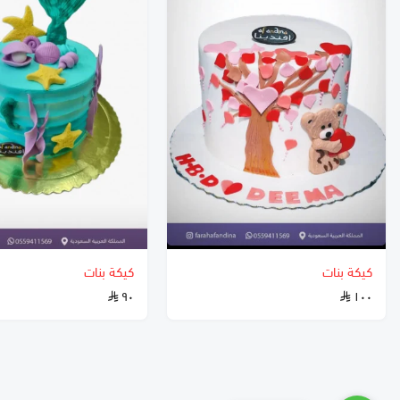
كيكة بنات
كيكة بنات
٩٠
١٠٠