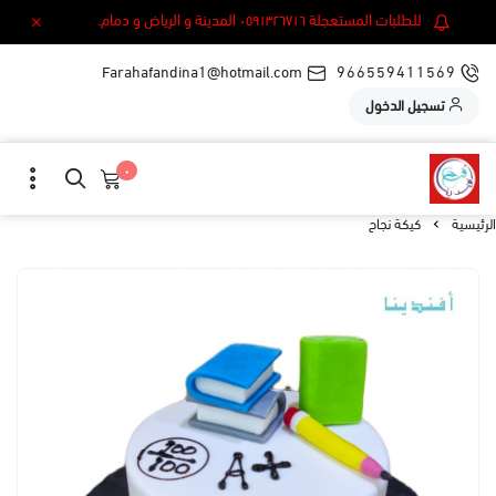
للطلبات المستعجلة ٠٥٩١٣٢٦٧١٦ المدينة و الرياض و دمام.
Farahafandina1@hotmail.com
966559411569
تسجيل الدخول
٠
الرئيسية
كيكة نجاح