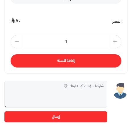
٧٠
السعر
إضافة للسلة
إرسال