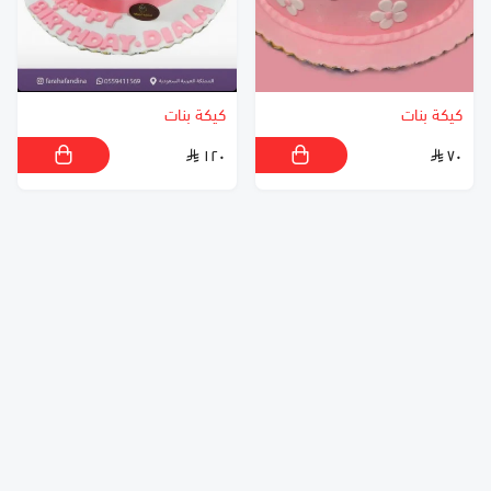
كيكة بنات
كيكة بنات
١٢٠
٧٠