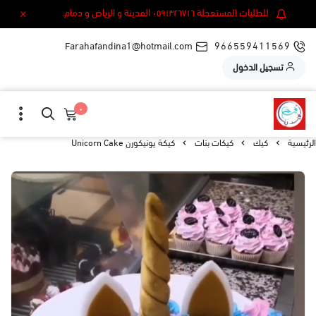
للطلبات المستعجلة ٠٥٩١٣٢٦٧١٦ المدينة و الرياض و دمام.
Farahafandina1@hotmail.com
966559411569
تسجيل الدخول
٠
الرئيسية
كيك
كيكات بنات
كيكة يونيكورن Unicorn Cake