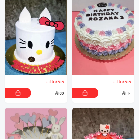
كيكة بنات
كيكة بنات
٥٥
٦٠