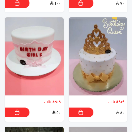
١٠٠
٧٠
كيكة بنات
كيكة بنات
٥٠
٨٠