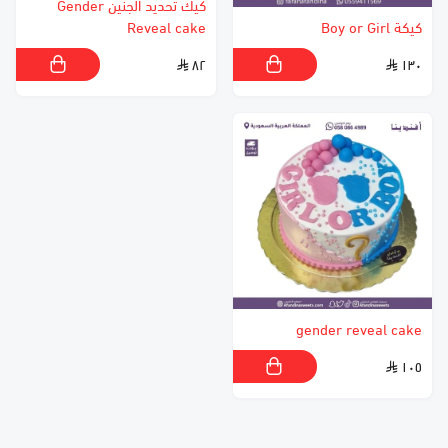
كيك تحديد الجنين Gender
كيكة Boy or Girl
Reveal cake
٨٢
١٣٠
gender reveal cake
١٠٥