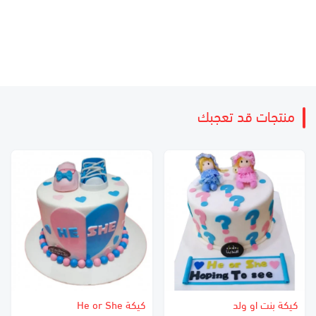
منتجات قد تعجبك
كيكة بنت او ولد
كيكة He or She