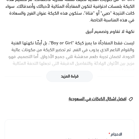
الكيكة بلمسات احترافية لتكون المفاجأة المثالية لأحبائك وأصدقائك. سواء
كانت النتيجة "صبي" أو "فتاة"، ستكون هذه الكيكة عنوان الفرح والسعادة
في هذه المناسبة الخاصة.
نكهة لا تقاوم وتصميم أنيق
ليست فقط المفاجأة ما يميز كيكة "Boy or Girl"، بل أيضًا نكهتها الغنية
والقوام الناعم الذي يذوب في الفم. تم تحضير الكيكة من مكونات عالية
الجودة، لضمان تجربة طعم مدهشة تلبي جميع الأذواق. أما التصميم، فهو
مزيج بين الألوان الهادئة والتفاصيل الدقيقة التي تجعلها التحفة المثالية
لعرضها في مناسبتك.
قراءة المزيد
تجربة شخصية حسب طلبك
ما يميز كيكة "Boy or Girl" من حلويات افندينا هو القدرة على تخصيصها
افضل اشكال الكيكات في السعودية
حسب ذوقك الخاص. سواء كنت ترغب في ألوان معينة أو تفاصيل إضافية
لتتوافق مع ديكور الاحتفال، يمكننا تعديل الكيكة لتكون كما حلمت بها. إنها
أكثر من مجرد كيكة، إنها تعبير عن فرحتك في لحظة لا تُنسى.
سعر تصميم الكيك 👆🏻
الاحجام
*
بعد اختيار حجم الكيك يضاف سعر التصميم الى سعر الحجم