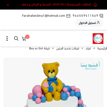
للطلبات المستعجلة ٠٥٩١٣٢٦٧١٦ المدينة و الرياض و دمام.
Farahafandina1@hotmail.com
966559411569
تسجيل الدخول
٠
الرئيسية
كيك
كيكات تحديد الجنين
كيكة Boy or Girl