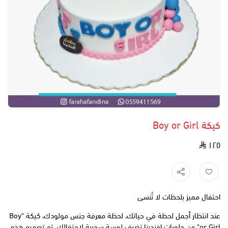
كيكة Boy or Girl
١٢٥
احتفال مميز بلحظات لا تُنسى
عند انتظار أجمل لحظة في حياتك، لحظة معرفة جنس مولودك، كيكة "Boy
or Girl" من حلويات افندينا تضيف لمسة سحرية لاحتفالك. تم تصميم هذه