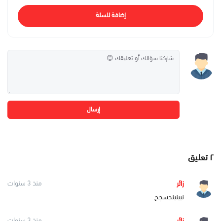
إضافة للسلة
إرسال
٢
تعليق
زائر
منذ 3 سنوات
نیینینجسچج
زائر
منذ 3 سنوات