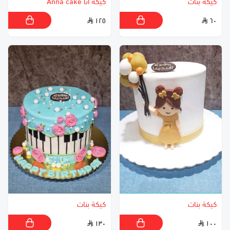
كيكة بنات
كيكة انا Anna cake
١٢٥
٦٠
كيكة بنات
كيكة بنات
١٣٠
١٠٠