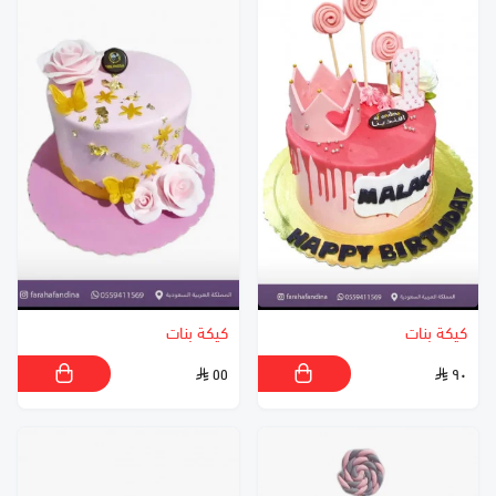
كيكة بنات
كيكة بنات
٥٥
٩٠