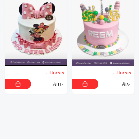
كيكة بنات
كيكة بنات
١١٠
٨٠