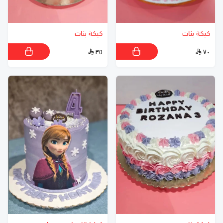
كيكة بنات
كيكة بنات
٣٥
٧٠