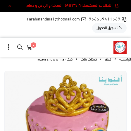
للطلبات المستعجلة ٠٥٩١٣٢٦٧١٦ المدينة و الرياض و دمام.
Farahafandina1@hotmail.com
966559411569
تسجيل الدخول
٠
الرئيسية
كيك
كيكات بنات
كيكة frozen snowwhite