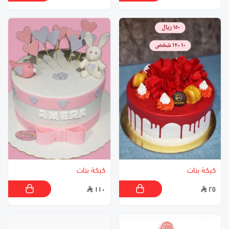
كيكة بنات
كيكة بنات
١١٠
٢٥