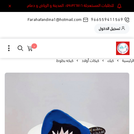
للطلبات المستعجلة ٠٥٩١٣٢٦٧١٦ المدينة و الرياض و دمام.
Farahafandina1@hotmail.com
966559411569
تسجيل الدخول
٠
الرئيسية
كيك
كيكات أولاد
كيكه بطوط