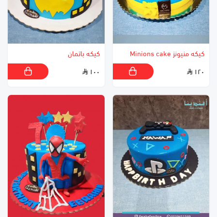
كيكه منيونز Minions cake
كيكه باتمان
١٠٠
١٢٠