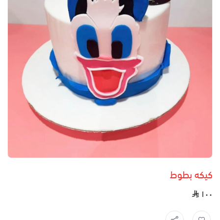
كيكه بطوط
١٠٠