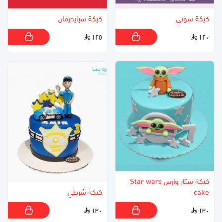
كيكة سوني
كيكة سبايدرمان
١٢٥
١٢٠
كيكة ستار وارس Star wars
cake
كيكة شرطي
١٣٠
١٣٠