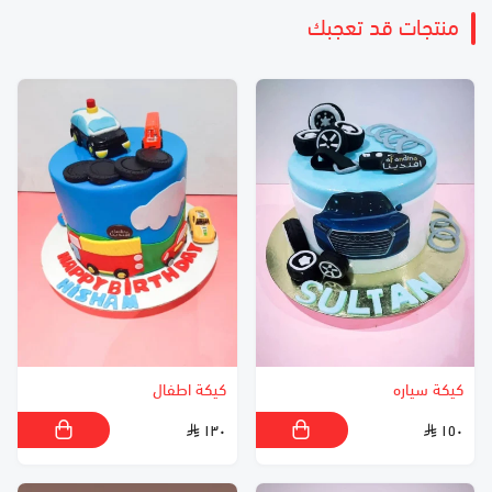
منتجات قد تعجبك
كيكة سياره
كيكة اطفال
١٣٠
١٥٠