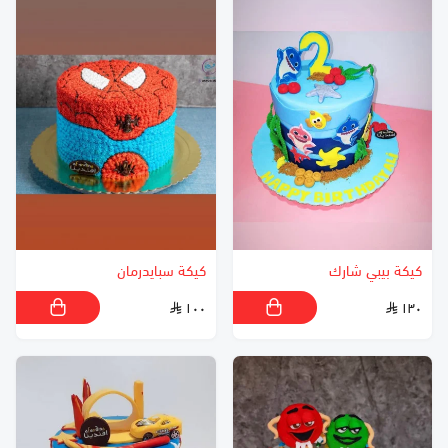
كيكة بيبي شارك
كيكة سبايدرمان
١٠٠
١٣٠