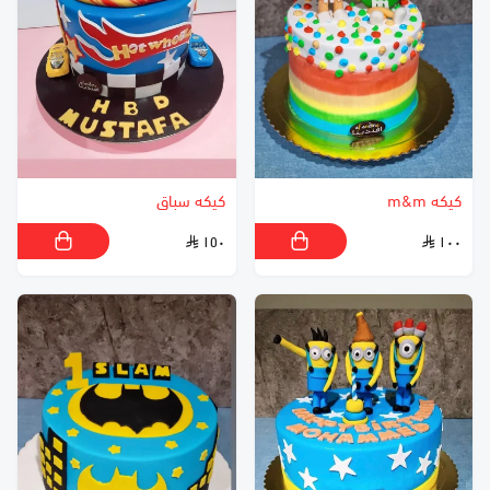
كيكه m&m
كيكه سباق
١٥٠
١٠٠