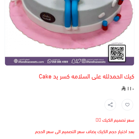
كيك الحمدلله على السلامه كسر يد Cake
١١٠
سعر تصميم الكيك 👆🏻
بعد اختيار حجم الكيك يضاف سعر التصميم الى سعر الحجم