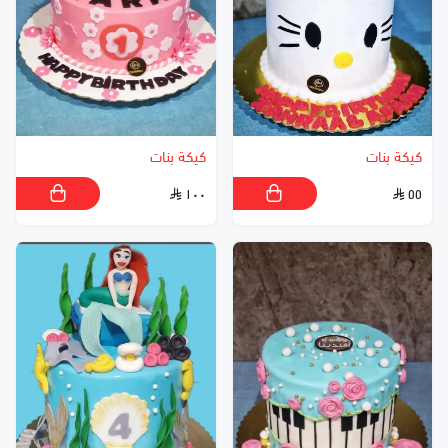
كيكة بنات
كيكة بنات
١٠٠
٥٥