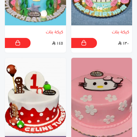
كيكة بنات
كيكة بنات
١٤٥
١٣٠