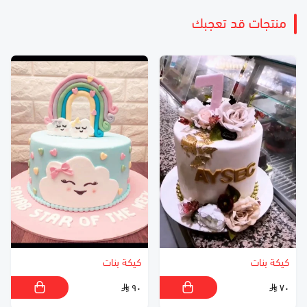
منتجات قد تعجبك
كيكة بنات
كيكة بنات
٩٠
٧٠