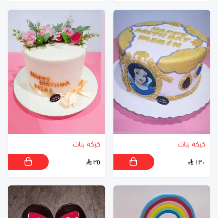
كيكة بنات
كيكة بنات
٣٥
١٣٠