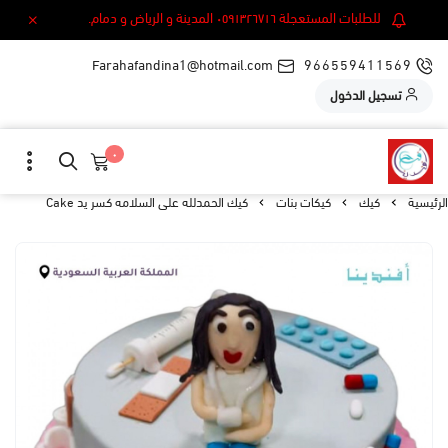
للطلبات المستعجلة ٠٥٩١٣٢٦٧١٦ المدينة و الرياض و دمام.
Farahafandina1@hotmail.com
966559411569
تسجيل الدخول
٠
الرئيسية
كيك
كيكات بنات
كيك الحمدلله على السلامه كسر يد Cake