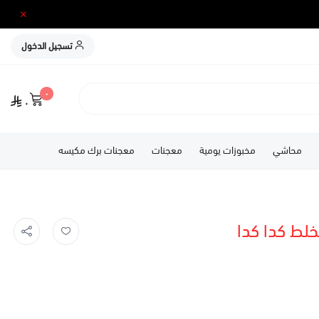
تسجيل الدخول
٠
٠
محاشي
مخبوزات يومية
معجنات
معجنات برك مكيسه
لط كدا كدا