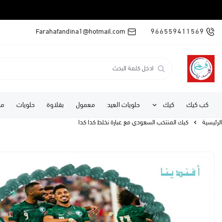
Farahafandina1@hotmail.com
966559411569
كب كيك
كيك
حلويات العيد
معمول
بقلاوة
حلويات
مف
الرئيسية
كيك المنتخب السعودي مع عبارة نخلط كدا كدا