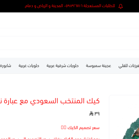
للطلبات المستعجلة ٠٥٩١٣٢٦٧١٦ المدينة و الرياض و دمام.
رزنات للقلي
عجينة سمبوسة
حلويات شرقية عربية
حلويات غربية
شابورة
كيك المنتخب السعودي مع عبارة نخ
٣٩
سعر تصميم الكيك 👆🏻