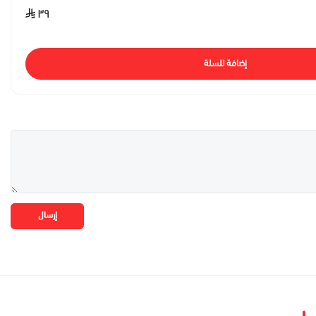
٣٩
إضافة للسلة
إرسال