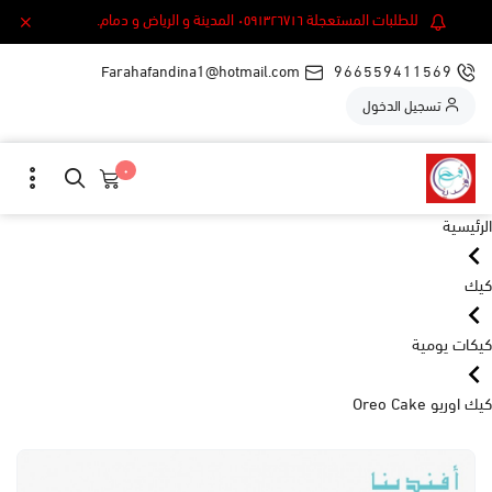
للطلبات المستعجلة ٠٥٩١٣٢٦٧١٦ المدينة و الرياض و دمام.
Farahafandina1@hotmail.com
966559411569
تسجيل الدخول
٠
الرئيسية
كيك
كيكات يومية
كيك اوريو Oreo Cake