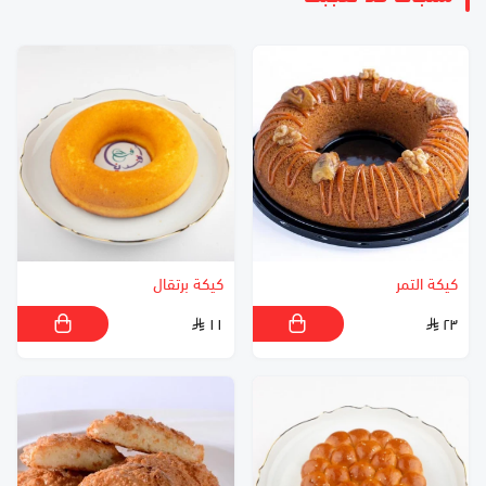
كيكة التمر
كيكة برتقال
١١
٢٣