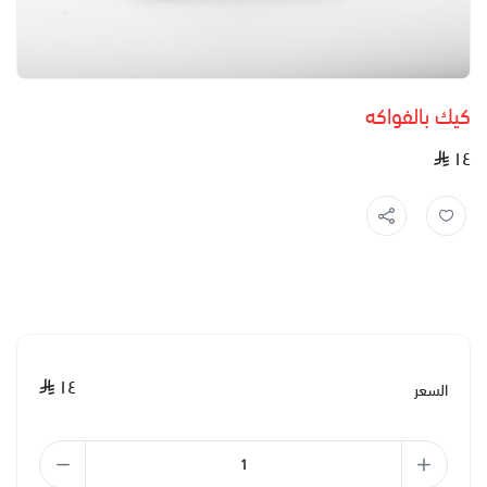
كيك بالفواكه
١٤
١٤
السعر