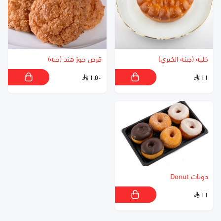
خلية (جبنة الكيري)
قرص جوز هند (حبة)
١٫٥٠
١١
دونات Donut
١١