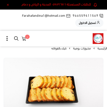
للطلبات المستعجلة ٠٥٩١٣٢٦٧١٦ المدينة و الرياض و دمام.
Farahafandina1@hotmail.com
966559411569
تسجيل الدخول
٠
الرئيسية
مخبوزات يومية
كيك بالفواكه