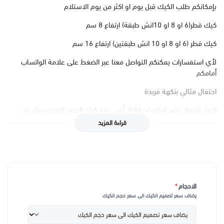
بإمكانكم طلب الكيك قبل يوم او اكثر من يوم الاستلام
كيك قطر(6 او 8 او 10انش طبقة) ارتفاع 8 سم
كيك قطر (6 او 8 او 10 انش طبقتين) ارتفاع 16 سم
لأي استفسارات يمكنكم التواصل معنا عبر الضغط على علامة الواتساب
أمامكم
احتفال مثالي بنكهة فريدة
اجعل احتفال تخرج ابنتك لحظة لا تُنسى مع كيك التخرج الزهري بينك من
حلويات افندينا. نقدم لك كيك مصنوع بأجود المكونات الطبيعية، مغطى
قراءة المزيد
بكريمة ناعمة ولذيذة تتناسب تماماً مع المناسبة. الطعم الشهي والنكهة
الرائعة سيجعلان كل قضمة تجربة لا تُنسى، تملؤها السعادة والابتسامات.
تصميم أنيق وجذاب
كيك التخرج الزهري بينك ليس مجرد حلوى، بل هو قطعة فنية تلفت الأنظار
الاحجام
*
في أي احتفال. يتميز بتصميم أنيق يتضمن تفاصيل دقيقة كقبعات التخرج
يضاف سعر تصميم الكيك الى سعر حجم الكيك
وألوان وردية ناعمة، مما يجعله مثالياً للاحتفالات الخاصة بالفتيات. كل
قطعة كيك مزينة بحب وعناية لتعكس الجمال والاحتفال بنجاح الغاليين.