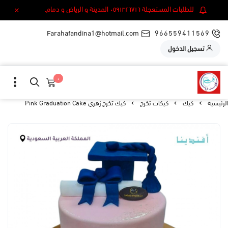
للطلبات المستعجلة ٠٥٩١٣٢٦٧١٦ المدينة و الرياض و دمام.
Farahafandina1@hotmail.com
966559411569
تسجيل الدخول
٠
الرئيسية
كيك
كيكات تخرج
كيك تخرج زهري Pink Graduation Cake