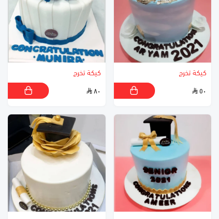
كيكة تخرج
كيكة تخرج
٨٠
٥٠