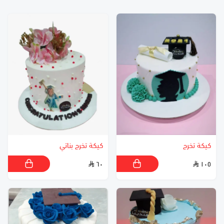
كيكة تخرج
كيكة تخرج بناتي
٦٠
١٠٥