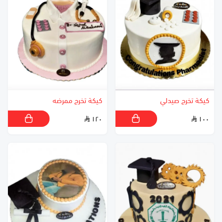
كيكة تخرج صيدلي
كيكة تخرج ممرضه
١٢٠
١٠٠