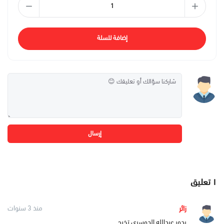
إضافة للسلة
إرسال
١
تعليق
زائر
منذ 3 سنوات
بدور عبدالله الدوسري تخرج ‍