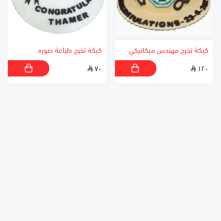
كيكة تخرج مهندس ميكانيكي
كيكة تخرج طباعة صوره
٧٠
١٢٠