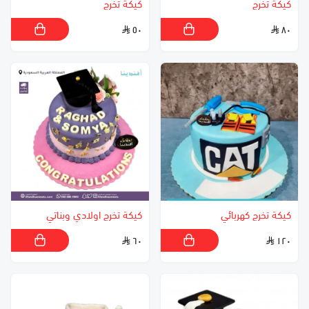
كيكة تخرج
كيكة تخرج
٥٠
٨٠
كيكة تخرج كهربائي
كيكة تخرج اولادي وبناتي
٦٠
١٢٠