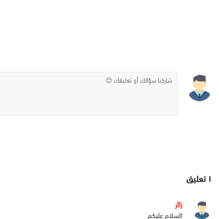
١
تعليق
زائر
السلام عليكم