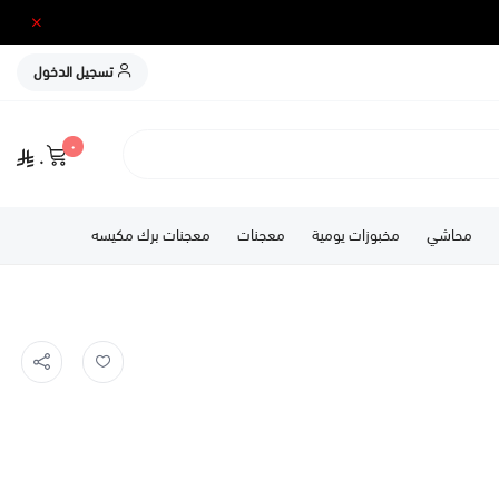
تسجيل الدخول
٠
٠
محاشي
مخبوزات يومية
معجنات
معجنات برك مكيسه