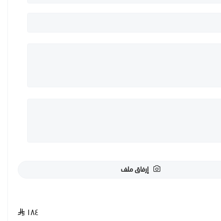
إرفاق ملف
١٨٤