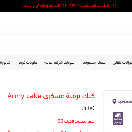
للطلبات المستعجلة ٠٥٩١٣٢٦٧١٦ المدينة و الرياض و دمام.
رزنات للقلي
عجينة سمبوسة
حلويات شرقية عربية
حلويات غربية
شابورة
كيك ترقية عسكري Army cake
١٨٤
سعر تصميم الكيك 👆🏻