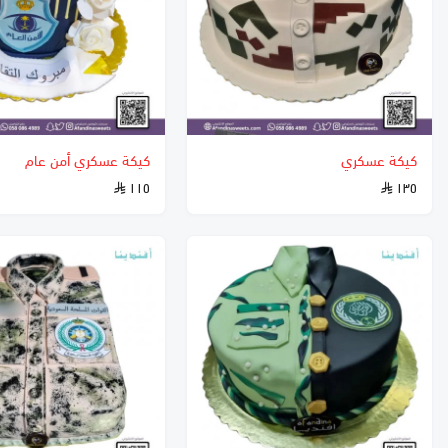
كيكة عسكري
كيكة عسكري أمن عام
١١٥
١٣٥