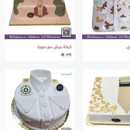
ي
كيكة جيش مع صورة
١٣٥