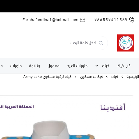
Farahafandina1@hotmail.com
966559411569
كب كيك
كيك
حلويات العيد
معمول
بقلاوة
حلويات
مف
الرئيسية
كيك
كيكات عسكري
كيك ترقية عسكري Army cake