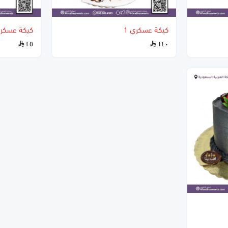
كيكة عسكري 1
كيكة عسكر
٢٥
١٤٠