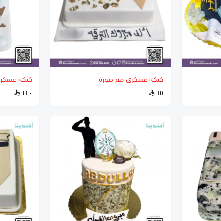
كيكة عسكري مع صورة
كيكة عسكر
١٢٠
٦٥