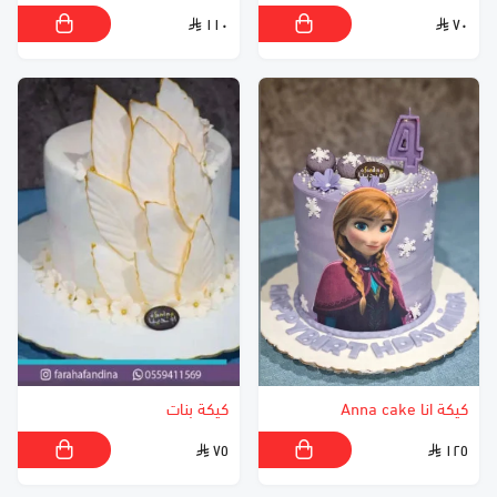
١١٠
٧٠
كيكة انا Anna cake
كيكة بنات
٧٥
١٢٥