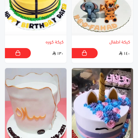
كيكة اطفال
كيكة كوره
١٣٠
١٤٠