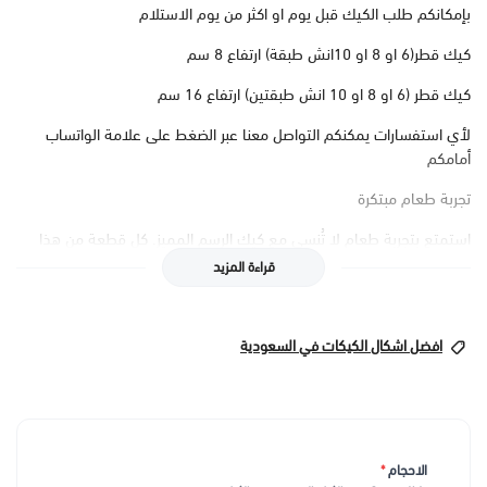
بإمكانكم طلب الكيك قبل يوم او اكثر من يوم الاستلام
كيك قطر(6 او 8 او 10انش طبقة) ارتفاع 8 سم
كيك قطر (6 او 8 او 10 انش طبقتين) ارتفاع 16 سم
لأي استفسارات يمكنكم التواصل معنا عبر الضغط على علامة الواتساب
أمامكم
تجربة طعام مبتكرة
استمتع بتجربة طعام لا تُنسى مع كيك الرسم المميز. كل قطعة من هذا
الكيك الرائع تجمع بين الفن والطعم اللذيذ، حيث يتم تزيينها برسوم فنية
قراءة المزيد
متقنة تجعل كل احتفال أكثر خصوصية. تمتع بطعم فريد ومذاق لا يُقاوم
يجمع بين الجودة العالية والتصميم المبتكر، مما يجعل هذا الكيك الخيار
المثالي لأي مناسبة.
افضل اشكال الكيكات في السعودية
تصميم فني يبرز جمال الحفل
كيك الرسم ليس مجرد حلوى، بل هو تحفة فنية تُضفي لمسة من الأناقة
والجمال على أي مناسبة. يتميز بتصميمات فنية مدهشة، من الرسوم
التوضيحية التي تعكس ذوقك الخاص إلى الألوان الزاهية التي تجعل من كل
الاحجام
*