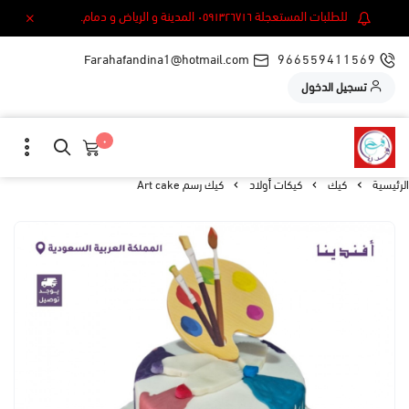
للطلبات المستعجلة ٠٥٩١٣٢٦٧١٦ المدينة و الرياض و دمام.
Farahafandina1@hotmail.com
966559411569
تسجيل الدخول
٠
الرئيسية
كيك
كيكات أولاد
كيك رسم Art cake