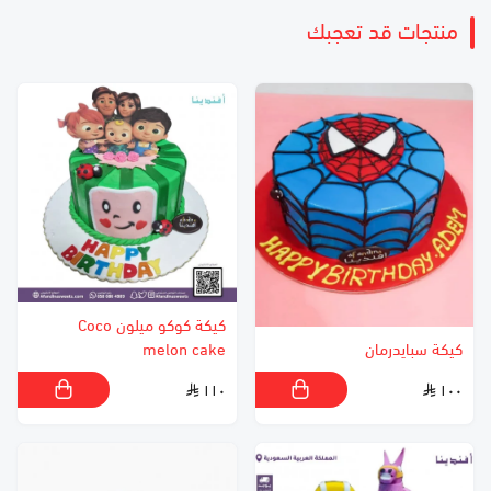
منتجات قد تعجبك
كيكة كوكو ميلون Coco
كيكة سبايدرمان
melon cake
١١٠
١٠٠