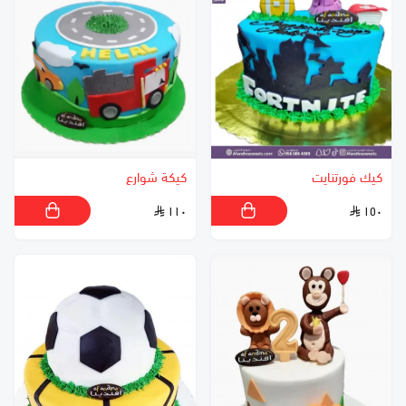
كيك فورتنايت
كيكة شوارع
١١٠
١٥٠