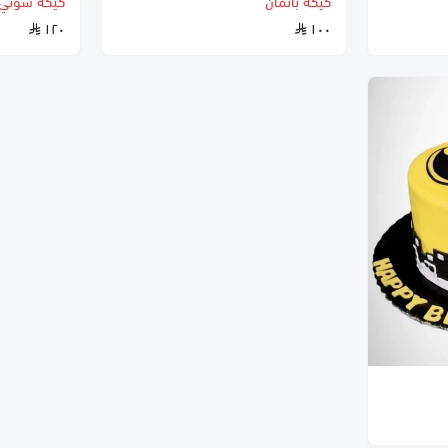
كيكه باتمان
كيكة سوني
١٢٠
١٠٠