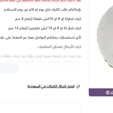
بعد اختيار حجم الكيك يضاف سعر التصميم الى سعر الحجم
بإمكانكم طلب الكيك قبل يوم او اكثر من يوم الاستلام
كيك قطر(6 او 8 او 10انش طبقة) ارتفاع 8 سم
كيك قطر (6 او 8 او 10 انش طبقتين) ارتفاع 16 سم
لأي استفسارات يمكنكم التواصل معنا عبر الضغط على علا
كيك الأبطال لعشاق المغامرات
هل تبحث عن طريقة مميزة لجعل حفلة عيد ميلاد طفلك تجرب
شخصية البطل المحبوب، ستشعر بأنك قد جلبت جزءًا من مغ
مظهراً مدهشاً ولكن طعماً استثنائياً يستحق الاحتفال.
تصميم مبتكر يجذب الأنظار
تصميم كيك سبايدر مان ليس مجرد كيك عادي، بل هو تحفة ف
افضل اشكال الكيكات في السعودية
دقيقة لشخصية سبايدر مان المحبوبة. سواء كان عيد ميلا
مناسبة.
نكهات تلبي كل الأذواق