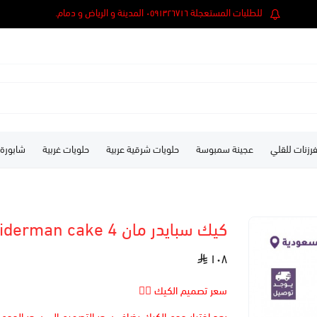
للطلبات المستعجلة ٠٥٩١٣٢٦٧١٦ المدينة و الرياض و دمام.
رزنات للقلي
عجينة سمبوسة
حلويات شرقية عربية
حلويات غربية
شابورة
كيك سبايدر مان 4 spiderman cake
١٠٨
سعر تصميم الكيك 👆🏻