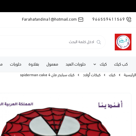
Farahafandina1@hotmail.com
966559411569
كب كيك
كيك
حلويات العيد
معمول
بقلاوة
حلويات
مف
الرئيسية
كيك
كيكات أولاد
كيك سبايدر مان 4 spiderman cake