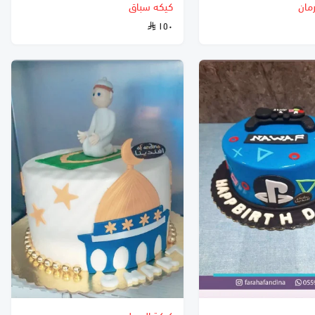
مان
كيكه سباق
١٥٠