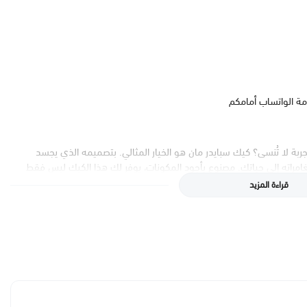
مة الواتساب أمامكم
ة لا تُنسى؟ كيك سبايدر مان هو الخيار المثالي. بتصميمه الذي يجسد
امراته إلى حياتك. مصنوع بأجود المكونات، يوفر لك هذا الكيك ليس فقط
قراءة المزيد
نية تجذب الأنظار. بدقة متناهية وألوان زاهية، يقدم لك هذا الكيك تفاصيل
د، أو احتفال خاص، سيكون هذا الكيك هو محور الحديث والاهتمام في أي