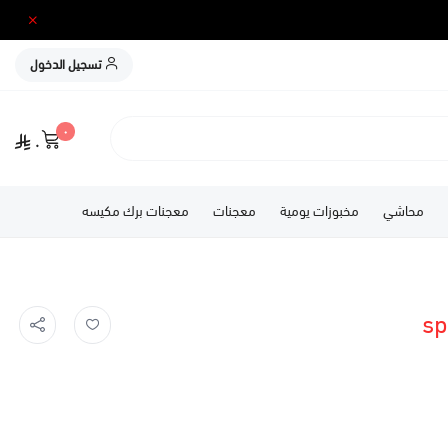
تسجيل الدخول
٠
٠
محاشي
مخبوزات يومية
معجنات
معجنات برك مكيسه