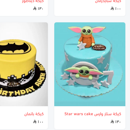
كيكه سبايدرمان
كيكه ديناصور
١٣٠
١٠٠
كيكة ستار وارس Star wars cake
كيكة باتمان
١٠٠
١٣٠