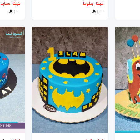
كيكه بطوط
كيكة سبايدر
١٠٠
١٠٠