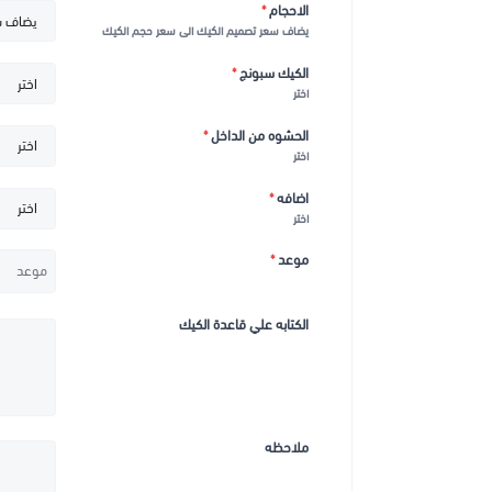
مع كيك سبايدر مان، لا تقتصر التجربة على الشكل فقط، بل 
الاحجام
*
النكهات الغنية بالشوكولاتة، الفانيليا، أو حتى الفواكه
يضاف سعر تصميم الكيك الى سعر حجم الكيك
البهجة إلى يومك الخاص.
الكيك سبونج
*
اختر
في حلويات أفندينا، يمكنك العثور على
أحدث أشكال كيكات 
الخاصة بأناقة.
الحشوه من الداخل
*
اختر
اضافه
*
اختر
موعد
*
الكتابه علي قاعدة الكيك
ملاحظه