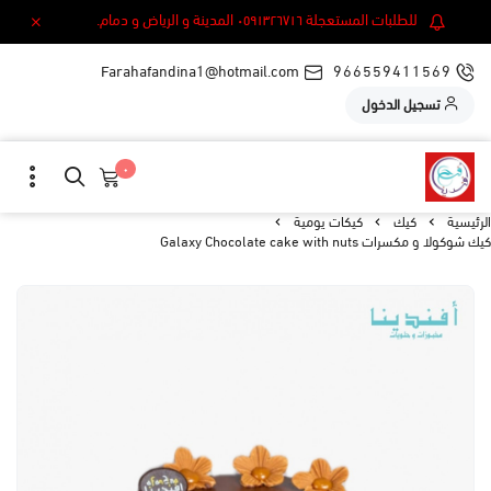
للطلبات المستعجلة ٠٥٩١٣٢٦٧١٦ المدينة و الرياض و دمام.
Farahafandina1@hotmail.com
966559411569
تسجيل الدخول
٠
الرئيسية
كيك
كيكات يومية
كيك شوكولا و مكسرات Galaxy Chocolate cake with nuts