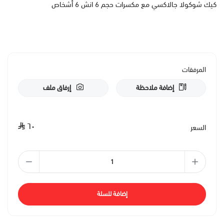
كيك شوكولا جالاكسي مع مكسرات حجم 6 انش 6 أشخاص
المرفقات
إضافة ملاحظة
إرفاق ملف
٦٠
السعر
إضافة للسلة