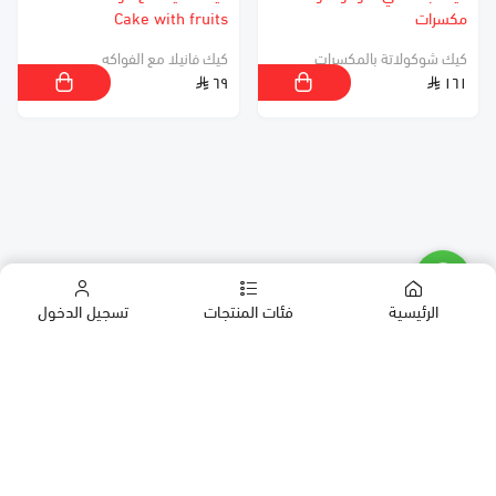
مكسرات
Cake with fruits
كيك شوكولاتة بالمكسرات
كيك فانيلا مع الفواكه
٦٩
١٦١
الرئيسية
فئات المنتجات
تسجيل الدخول
كب كيك
كيك