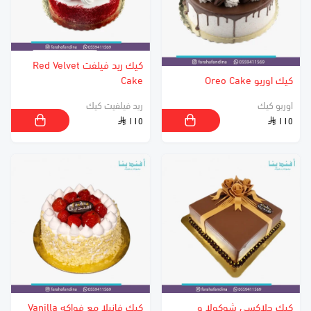
كيك ريد فيلفت Red Velvet
كيك اوريو Oreo Cake
Cake
اوريو كيك
ريد فيلفيت كيك
١١٥
١١٥
كيك جلاكسي شوكولا و
كيك فانيلا مع فواكه Vanilla