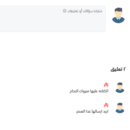
٢
تعليق
زائر
الكتابه عليها مبروك النجاح
زائر
اريد ارسالها غدا العصر