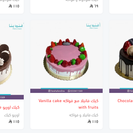
١١٥
٦٩
كولا مع فاكهة Chocolate
كيك فانيلا مع فواكه Vanilla cake
with fruits
كيك اوريو Oreo Cake
كيك فانيلا و فواكه
اوريو كيك
١١٥
١١٥