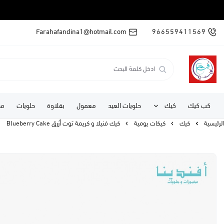
Farahafandina1@hotmail.com
966559411569
كب كيك
كيك
حلويات العيد
معمول
بقلاوة
حلويات
مف
الرئيسية
كيك
كيكات يومية
كيك فنيلا و كريمة توت أزرق Blueberry Cake