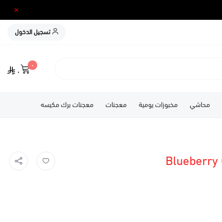
تسجيل الدخول
٠
٠
محاشي
مخبوزات يومية
معجنات
معجنات برك مكيسه