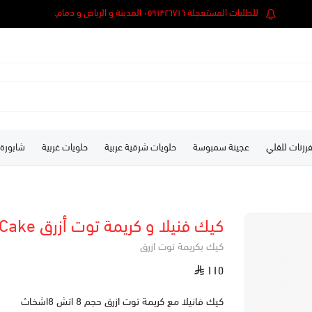
للطلبات المستعجلة ٠٥٩١٣٢٦٧١٦ المدينة و الرياض و دمام.
رزنات للقلي
عجينة سمبوسة
حلويات شرقية عربية
حلويات غربية
شابورة
كيك فنيلا و كريمة توت أزرق Blueberry Cake
كيك بكريمة توت ازرق
١١٥
كيك فانيلا مع كريمة توت ازرق حجم 8 اتش 8اشخاث