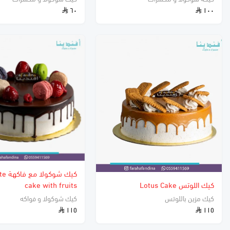
٦٠
١٠٠
كيك شو
كيك اللوتس Lotus Cake
cake with fruits
كيك مزين باللوتس
كيك شوكولا و فواكه
١١٥
١١٥