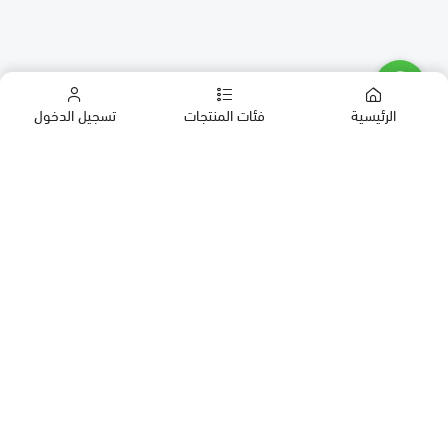
الرئيسية
فئات المنتجات
تسجيل الدخول
كب كيك
كيك
حلويات العيد
معمول
روابط مهمة
بقلاوة