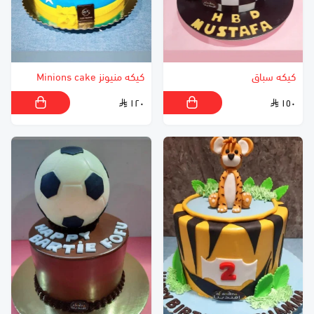
كيكه سباق
كيكه منيونز Minions cake
١٢٠
١٥٠