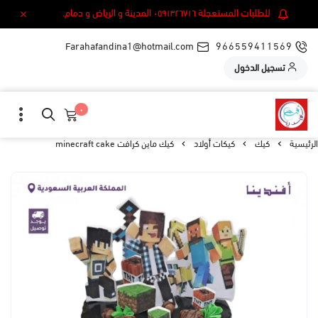
للطلبات المستعجلة ٠٥٩١٣٢٦٧١٦ المدينة و الرياض و دمام.
Farahafandina1@hotmail.com
966559411569
تسجيل الدخول
٠
الرئيسية
كيك
كيكات أولاد
كيك ماين كرافت minecraft cake