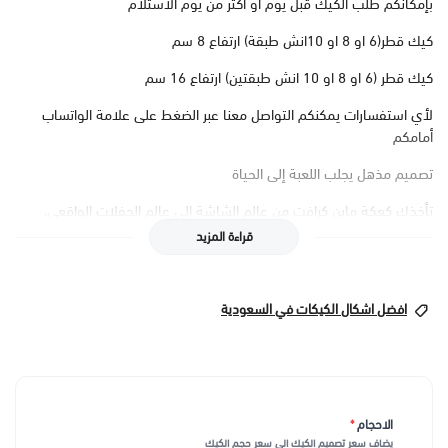
بإمكانكم طلب الكيك قبل يوم او اكثر من يوم الاستلام
كيك قطر(6 او 8 او 10انش طبقة) ارتفاع 8 سم
كيك قطر (6 او 8 او 10 انش طبقتين) ارتفاع 16 سم
لأي استفسارات يمكنكم التواصل معنا عبر الضغط على علامة الواتساب
أمامكم
تصميم مذهل يجلب اللعبة إلى الحياة
تأخذك كعكة ماين كرافت من عالم الشاشة إلى عالم الحفلات الواقعي،
بتصميم فني مبدع يمزج بين شخصيات اللعبة الشهيرة والكتل المكعبة
قراءة المزيد
الملونة. كل تفصيل من الكعكة مصنوع بعناية فائقة ليعكس روح المغامرة
والإبداع في لعبة ماين كرافت، مما يجعلها الخيار الأمثل لعشاق اللعبة الصغار
والكبار.
افضل اشكال الكيكات في السعودية
نكهة فريدة تضيف المزيد من المرح
لا يقتصر سحر كعكة ماين كرافت على التصميم فحسب، بل يمتد إلى النكهة
الفريدة التي تم تحضيرها بعناية لتناسب جميع الأذواق. سواء اخترت
الشوكولاتة الغنية، الفانيليا الناعمة، أو حتى مزيج من النكهات، ستجد أن كل
الاحجام
*
لقمة منها تحمل مذاقًا لا يُنسى يضفي المزيد من البهجة على احتفالك.
يضاف سعر تصميم الكيك الى سعر حجم الكيك