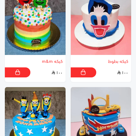
كيكه بطوط
كيكه m&m
١٠٠
١٠٠