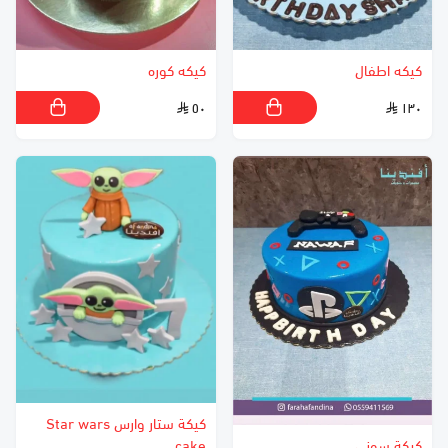
كيكه اطفال
كيكه كوره
٥٠
١٣٠
كيكة ستار وارس Star wars
كيكة سوني
cake