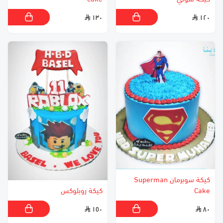
١٣٠
١٢٠
كيكة سوبرمان Superman
Cake
كيكة روبلوكس
١٥٠
٨٠