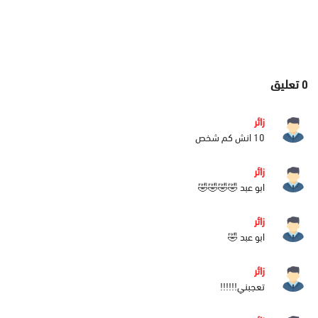
٥
تعليق
زائر
10 انش كم شخص
زائر
ابو عبد 🤣🤣🤣🤣
زائر
ابو عبد 🤣
زائر
تعجبني!!!!!!