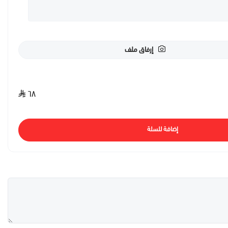
إرفاق ملف
٦٨
إضافة للسلة