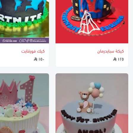
كيكة سبايدرمان
كيك فورتنايت
١٥٠
١٢٥