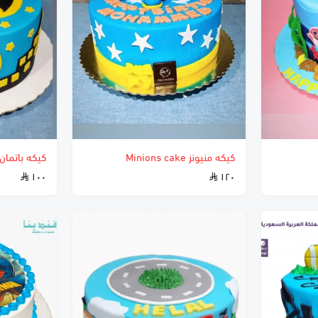
كيكه منيونز Minions cake
كيكه باتمان
١٠٠
١٢٠