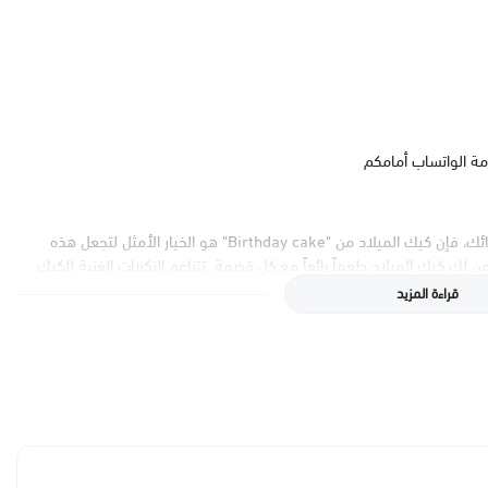
مة الواتساب أمامكم
عندما يأتي الوقت للاحتفال بعيد ميلادك أو عيد ميلاد أحبائك، فإن كيك الميلاد من "Birthday cake" هو الخيار الأمثل لتجعل هذه
 لك كيك الميلاد طعماً رائعاً مع كل قضمة. تتناغم النكهات الغنية للكيك
تحق الاحتفاء بها.
قراءة المزيد
فلتك. تأتي كل قطعة مزينة بتفاصيل دقيقة ورسومات تعكس ذوقك وتتماشى
حتفالات الكبيرة أو شكل بسيط يعكس أناقتك، نقدم لك خيارات متنوعة