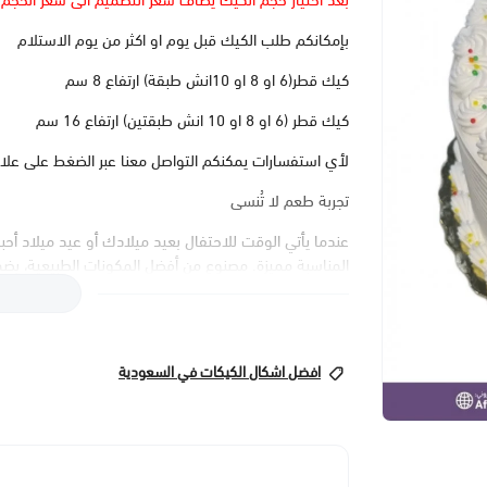
بعد اختيار حجم الكيك يضاف سعر التصميم الى سعر الحجم
بإمكانكم طلب الكيك قبل يوم او اكثر من يوم الاستلام
كيك قطر(6 او 8 او 10انش طبقة) ارتفاع 8 سم
كيك قطر (6 او 8 او 10 انش طبقتين) ارتفاع 16 سم
لأي استفسارات يمكنكم التواصل معنا عبر الضغط على علا
تجربة طعم لا تُنسى
المناسبة مميزة. مصنوع من أفضل المكونات الطبيعية، يضمن
مع كريمة الزبدة الطرية التي ستمنحك تجربة مذاق فريدة تس
تصميم مبتكر يناسب كل مناسبة
كيك الميلاد ليس مجرد حلوى، بل هو قطعة فنية تزين ح
افضل اشكال الكيكات في السعودية
مع موضوع احتفالك. سواء كنت تبحث عن تصميم مخصص للا
لتلبية جميع الأذواق والمناسبات.
سهولة الطلب والتوصيل