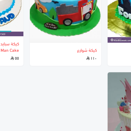
كيكة شوارع
Man Cake
٥٥
١١٠