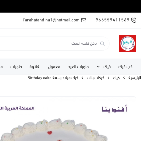
Farahafandina1@hotmail.com
966559411569
كب كيك
كيك
حلويات العيد
معمول
بقلاوة
حلويات
مف
الرئيسية
كيك
كيكات بنات
كيك ميلاد رسمة Birthday cake