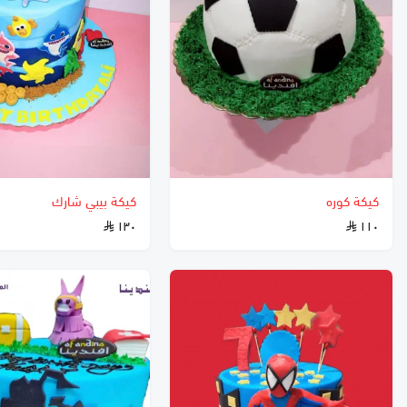
كيكة كوره
كيكة بيبي شارك
١٣٠
١١٠