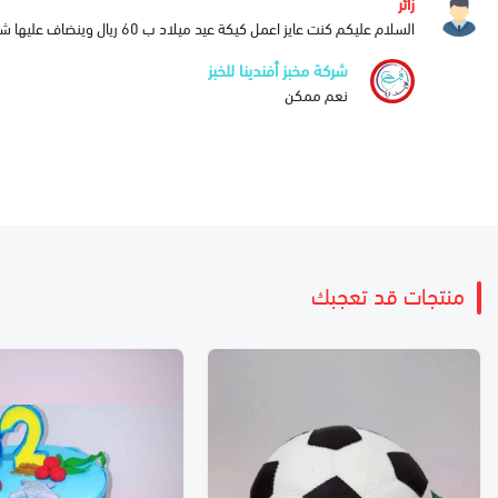
زائر
السلام عليكم كنت عايز اعمل كيكة عيد ميلاد ب 60 ريال وينضاف عليها شعار نادي الاهلي المصري
شركة مخبز أفندينا للخبز
نعم ممكن
منتجات قد تعجبك