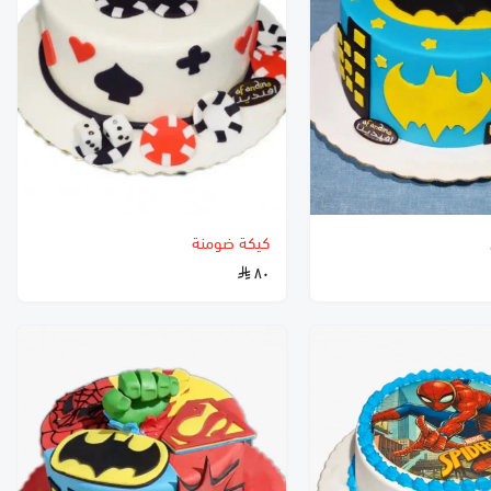
كيكة ضومنة
٨٠