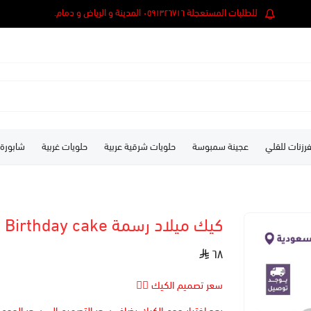
للطلبات المستعجلة ٠٥٩١٣٢٦٧١٦ المدينة و الرياض و دمام.
رزنات للقلي
عجينة سمبوسة
حلويات شرقية عربية
حلويات غربية
شابورة
كيك ميلاد رسمة Birthday cake
٦٨
سعر تصميم الكيك 👆🏻