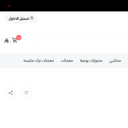
تسجيل الدخول
٠
٠
محاشي
مخبوزات يومية
معجنات
معجنات برك مكيسه