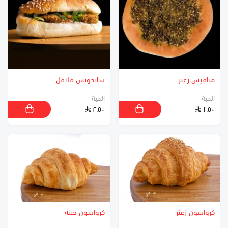
مناقيش زعتر
ساندوتش فلافل
الحبة
الحبة
٢٫٥٠
١٫٥٠
كرواسون زعتر
كرواسون جبنه