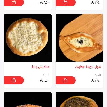
٢٫٥٠
٢٫٥٠
قوارب جبنة عكاوي
مناقيش جبنة
الحبة
الحبة
٢٫٥٠
٢٫٥٠