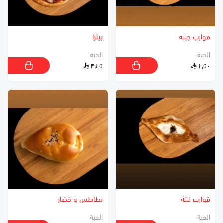
قوارب جبنه
بيتزا
الحبة
الحبة
٣٫٤٥
٢٫٥٠
قوارب لبنه
بطاطس و خضار
الحبة
الحبة