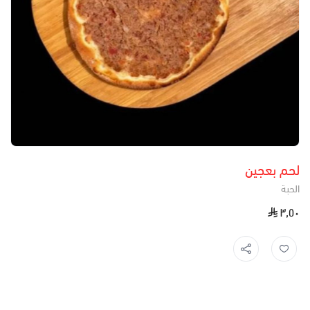
لحم بعجين
الحبة
٣٫٥٠