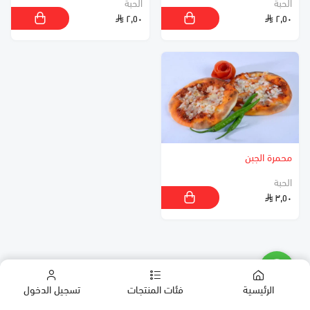
الحبة
الحبة
٢٫٥٠
٢٫٥٠
محمرة الجبن
الحبة
٣٫٥٠
الرئيسية
فئات المنتجات
تسجيل الدخول