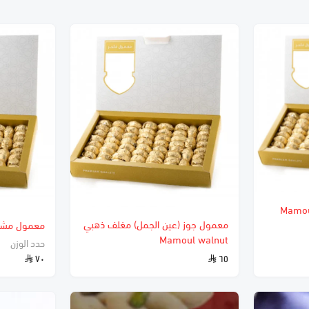
تمر مغلف ذهبي Mamoul
معمول جوز (عين الجمل) مغلف ذهبي
معمول مشك
Mamoul walnut
حدد الوزن
٧٠
٦٥