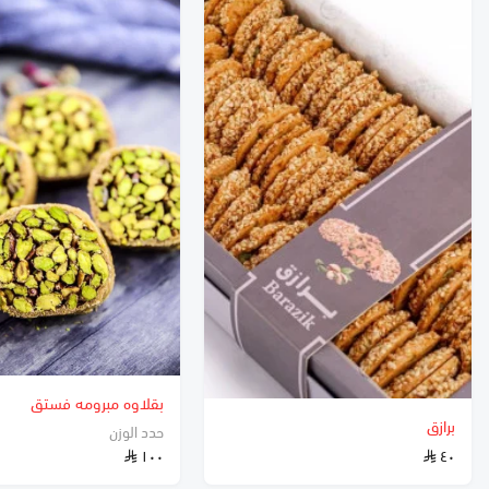
بقلاوه مبرومه فستق
برازق
حدد الوزن
١٠٠
٤٠