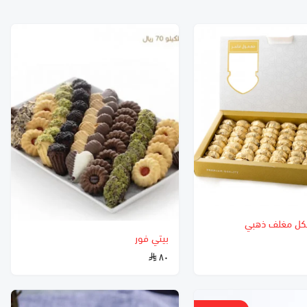
ل مغلف ذهبي
بيتي فور
٨٠