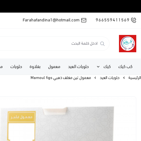
Farahafandina1@hotmail.com
966559411569
كب كيك
كيك
حلويات العيد
معمول
بقلاوة
حلويات
مف
الرئيسية
حلويات العيد
معمول تين مغلف ذهبي Mamoul figs