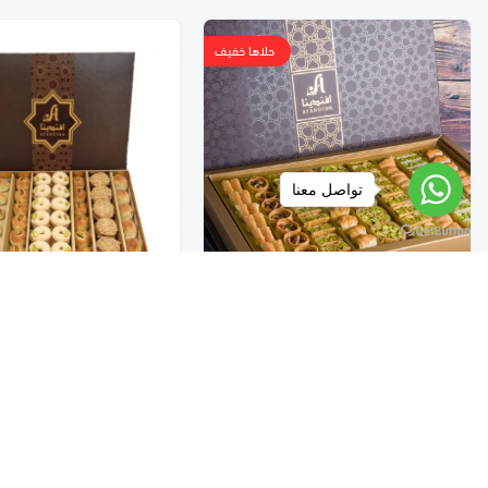
حلاها خفيف
تواصل معنا
بوكس بقلاوة اكسترا
علبة معمول ، غريبه ، برازق
بقلاوة
كب كيك
٧٠
١٤٠
كيك
حلويات العيد