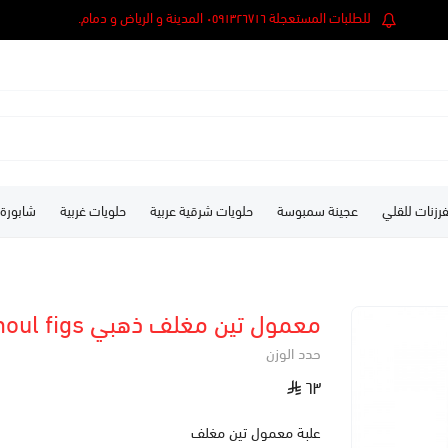
للطلبات المستعجلة ٠٥٩١٣٢٦٧١٦ المدينة و الرياض و دمام.
رزنات للقلي
عجينة سمبوسة
حلويات شرقية عربية
حلويات غربية
شابورة
معمول تين مغلف ذهبي Mamoul figs
حدد الوزن
٦٣
علبة معمول تين مغلف