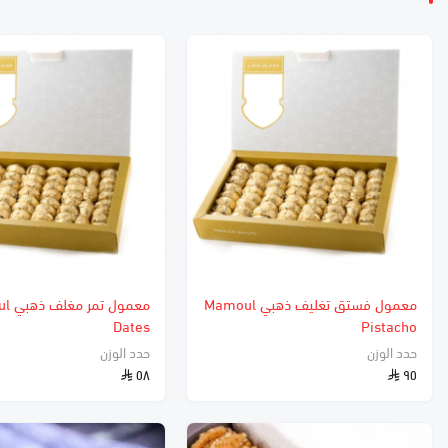
معمول فستق تغليف ذهبي Mamoul
معمول 
Dates
Pistacho
حدد الوزن
حدد الوزن
٥٨
٩٥