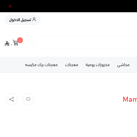
تسجيل الدخول
٠
٠
محاشي
مخبوزات يومية
معجنات
معجنات برك مكيسه