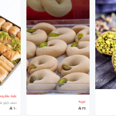
علبة بقلاوه
غريبه
نصف كيلو تقري
٦٠
٣٥