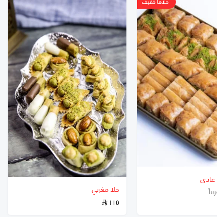
حلاها خفيف
 عادى
حلا مغربي
باً
١١٥