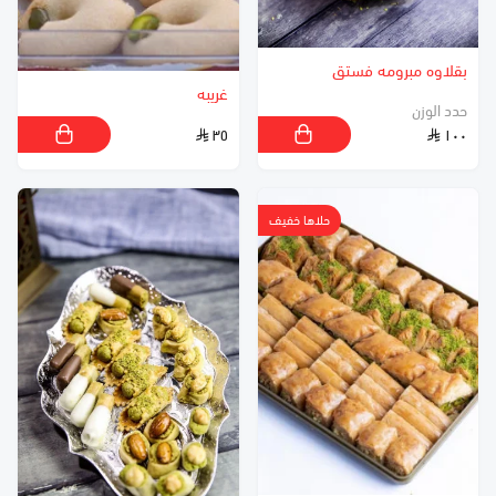
بقلاوه مبرومه فستق
غريبه
حدد الوزن
٣٥
١٠٠
حلاها خفيف