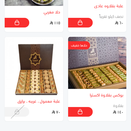
علبة بقلاوه عادى
حلا مغربي
نصف كيلو تقريباً
١١٥
٦٠
حلاها خفيف
بوكس بقلاوة اكسترا
علبة معمول ، غريبه ، برازق
بقلاوة
٧٠
١٤٠