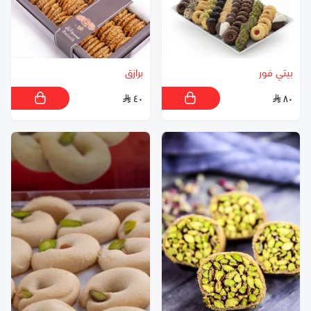
بيتي فور
برازق
٤٠
٨٠