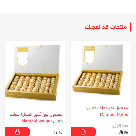
منتجات قد تعجبك
معمول تمر مغلف ذهبي
معمول جوز (عين الجمل) مغلف
Mamoul Dates
ذهبي Mamoul walnut
حدد الوزن
٦٥
٥٨