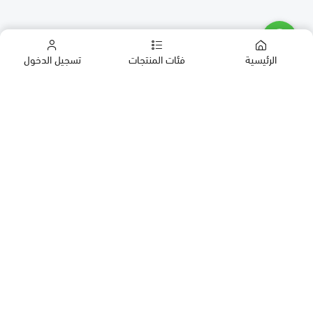
الرئيسية
فئات المنتجات
تسجيل الدخول
كب كيك
كيك
حلويات العيد
معمول
روابط مهمة
بقلاوة
المدونة
حلويات