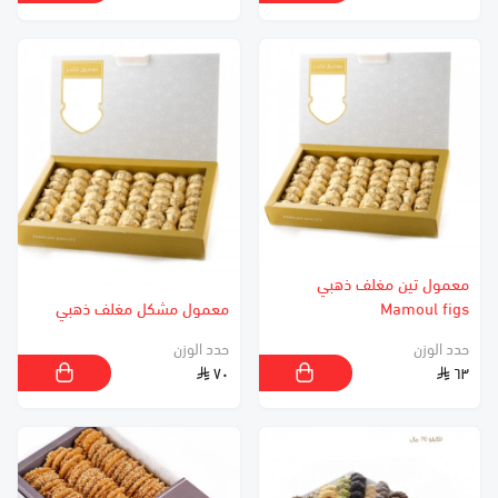
معمول تين مغلف ذهبي
Mamoul figs
معمول مشكل مغلف ذهبي
حدد الوزن
حدد الوزن
٧٠
٦٣