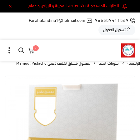
للطلبات المستعجلة ٠٥٩١٣٢٦٧١٦ المدينة و الرياض و دمام.
Farahafandina1@hotmail.com
966559411569
تسجيل الدخول
٠
الرئيسية
حلويات العيد
معمول فستق تغليف ذهبي Mamoul Pistacho