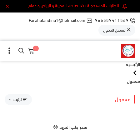
للطلبات المستعجلة ٠٥٩١٣٢٦٧١٦ المدينة و الرياض و دمام.
Farahafandina1@hotmail.com
966559411569
تسجيل الدخول
٠
الرئيسية
معمول
معمول
ترتيب
مقترحاتنا
تعذر جلب المزيد 😢
الاكثر مبيعاً