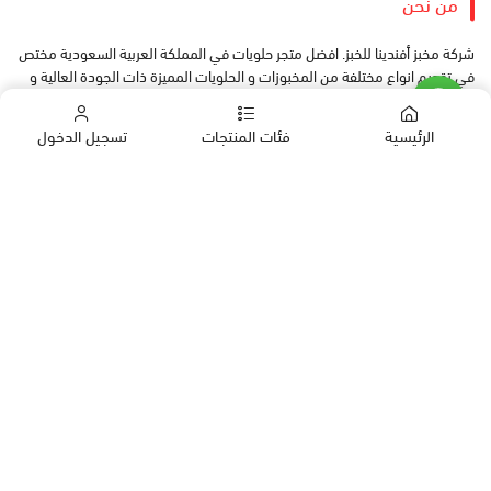
من نحن
شركة مخبز أفندينا للخبز. افضل متجر حلويات في المملكة العربية السعودية مختص
في تقديم انواع مختلفة من المخبوزات و الحلويات المميزة ذات الجودة العالية و
الطعم الرائع و نتميز بالرد والتوصيل السريع
الرئيسية
فئات المنتجات
تسجيل الدخول
تواصل معنا
كب كيك
+966580864989
+966580864989
كيك
966559411569
حلويات العيد
Farahafandina1@hotmail.com
معمول
بقلاوة