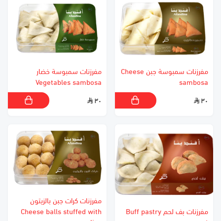
مفرزنات سمبوسة جبن Cheese
مفرزنات سمبوسة خضار
Vegetables sambosa
sambosa
٣٠
٣٠
مفرزنات كرات جبن بالزيتون
مفرزنات بف لحم Buff pastry
Cheese balls stuffed with