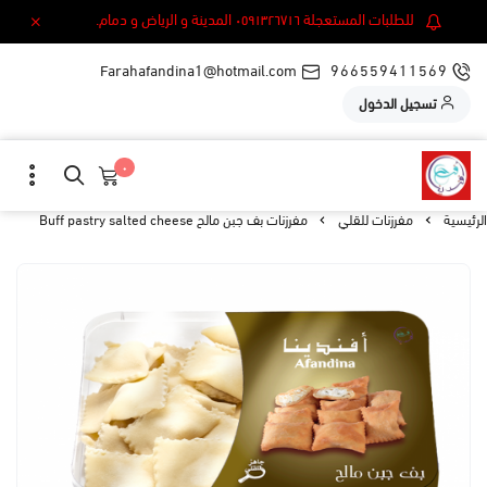
للطلبات المستعجلة ٠٥٩١٣٢٦٧١٦ المدينة و الرياض و دمام.
Farahafandina1@hotmail.com
966559411569
تسجيل الدخول
٠
الرئيسية
مفرزنات للقلي
مفرزنات بف جبن مالح Buff pastry salted cheese