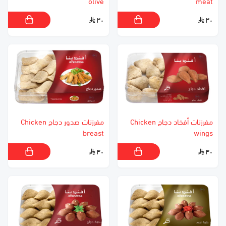
olive
meat
٣٠
٣٠
مفرزنات أفخاد دجاج Chicken
مفرزنات صدور دجاج Chicken
breast
wings
٣٠
٣٠