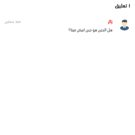
١
تعليق
زائر
منذ سنتين
هل الجبن هو جبن ابيض فيتا؟