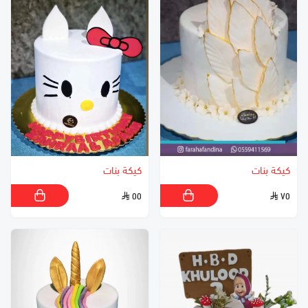
كيكة بنات
كيكة بنات
٥٥
٧٥