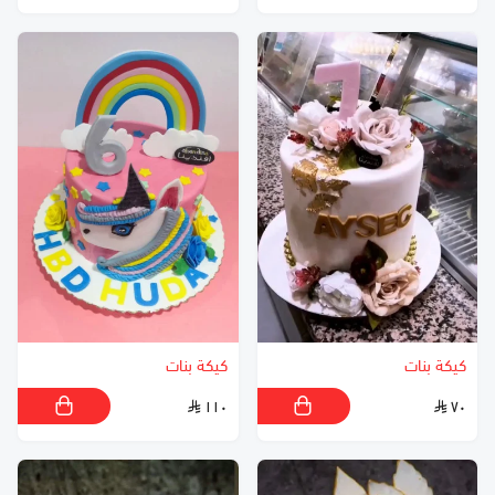
كيكة بنات
كيكة بنات
١١٠
٧٠