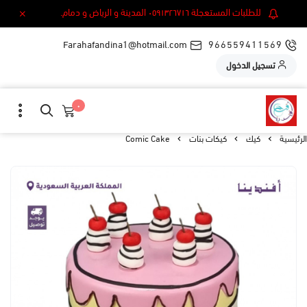
للطلبات المستعجلة ٠٥٩١٣٢٦٧١٦ المدينة و الرياض و دمام.
Farahafandina1@hotmail.com
966559411569
تسجيل الدخول
٠
الرئيسية
كيك
كيكات بنات
Comic Cake