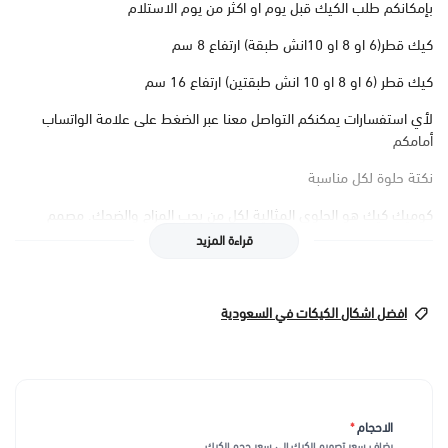
بإمكانكم طلب الكيك قبل يوم او اكثر من يوم الاستلام
كيك قطر(6 او 8 او 10انش طبقة) ارتفاع 8 سم
كيك قطر (6 او 8 او 10 انش طبقتين) ارتفاع 16 سم
لأي استفسارات يمكنكم التواصل معنا عبر الضغط على علامة الواتساب
أمامكم
نكتة حلوة لكل مناسبة
كوميك كيك هو الحلوى المثالية لكل من يحب المزاح والضحك. مصمم
برسومات كرتونية ملونة وزخارف مبتكرة، هذا الكيك يجلب البسمة على
قراءة المزيد
وجوه الجميع في أي مناسبة. سواء كنت تحتفل بعيد ميلاد، حفل زفاف، أو
حتى لقاء عائلي، كوميك كيك سيضيف لمسة من المرح والفكاهة إلى
حفلك.
افضل اشكال الكيكات في السعودية
طعم لا يقاوم وجاذبية بصرية
لا تقتصر متعة كوميك كيك على الشكل فقط؛ بل هو تجربة طعم لا تُنسى.
مُعد من مكونات عالية الجودة، الكيك ناعم ورطب مع نكهات غنية تتناغم
بشكل مثالي مع الكريمة الشهية. كل قطعة من هذا الكيك ليست مجرد
الاحجام
*
لقمة لذيذة، بل هي انفجار من الألوان والطعم الذي يسعد الحواس.
يضاف سعر تصميم الكيك الى سعر حجم الكيك