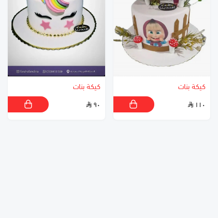
كيكة بنات
كيكة بنات
٩٠
١١٠