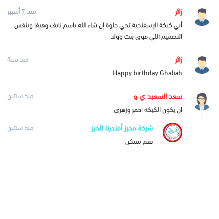
زائر
منذ 7 أشهر
‏أبي كيكة الإسفنجية تجي حلوة إن شاء الله باسم نايف وهيفا وبنفس
التصميم اللي فوق بنت وولد
زائر
منذ سنة
Happy birthday Ghaliah
سعد السعيد ي و
منذ سنتين
ان يكون الكيكه احمر وزهري
شركة مخبز أفندينا للخبز
منذ سنتين
نعم ممكن