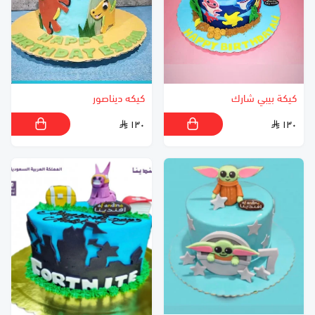
كيكة بيبي شارك
كيكه ديناصور
١٣٠
١٣٠