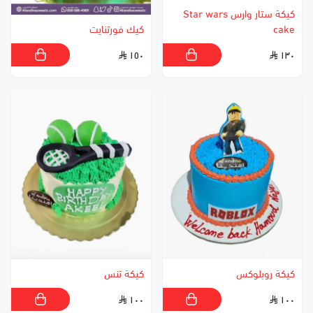
كيكة ستار وارس Star wars
cake
كيك فورتنايت
١٥٠
١٣٠
كيكة روبلوكس
كيكة تنس
١٠٠
١٠٠