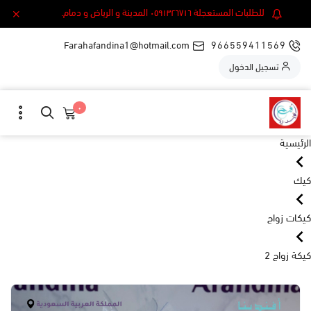
للطلبات المستعجلة ٠٥٩١٣٢٦٧١٦ المدينة و الرياض و دمام.
Farahafandina1@hotmail.com
966559411569
تسجيل الدخول
٠
الرئيسية
كيك
كيكات زواج
كيكة زواج 2