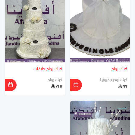
كيك زواج
كيك زواج طبقات
كيك توديع عزوبية
كيك زواج
٧٢٥
٩٩