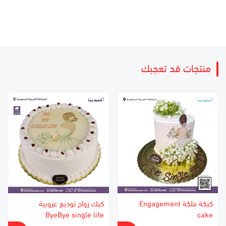
منتجات قد تعجبك
كيكة ملكة Engagement
كيك زواج توديع عزوبية
ByeBye single life
cake