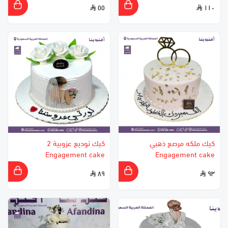
٥٥
١١٠
كيك ملكه مرصع ذهبي
كيك توديع عزوبية 2
Engagement cake
Engagement cake
٨٩
٩٣