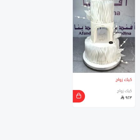
كيك زواج
كيك زواج
٩٢٣