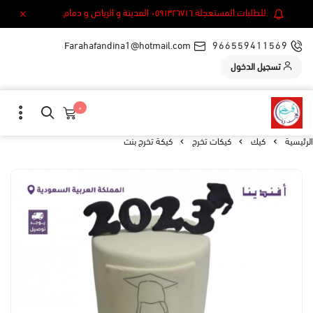
للطلبات المستعجلة ٠٥٩١٣٢٦٧١٦ المدينة و الرياض و دمام.
Farahafandina1@hotmail.com
966559411569
تسجيل الدخول
٠
الرئيسية
كيك
كيكات تخرج
كيكة تخرج بنت