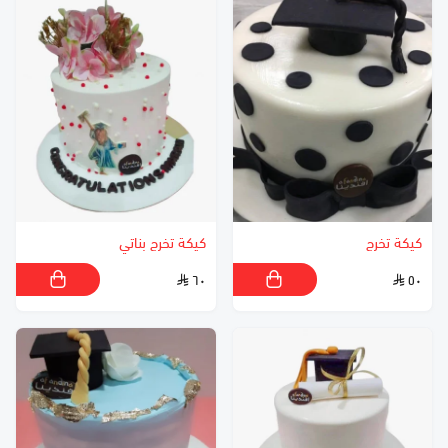
كيكة تخرج
كيكة تخرج بناتي
٦٠
٥٠