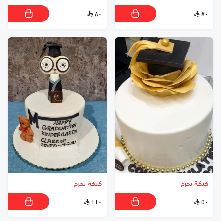
٨٠
٨٠
كيكة تخرج
كيكة تخرج
١١٠
٥٠