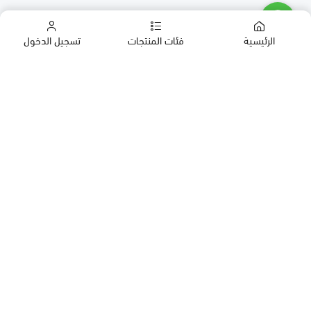
الرئيسية
فئات المنتجات
تسجيل الدخول
كب كيك
كيك
حلويات العيد
معمول
روابط مهمة
بقلاوة
المدونة
حلويات
سياسة الخصوصية