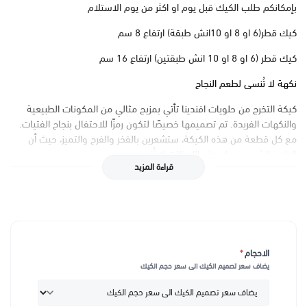
بإمكانكم طلب الكيك قبل يوم او اكثر من يوم الاستلام
كيك قطر(6 او 8 او 10انش طبقة) ارتفاع 8 سم
كيك قطر (6 او 8 او 10 انش طبقتين) ارتفاع 16 سم
نكهة لا تُنسى لطعم النجاح
كيكة التخرج من حلويات افندينا تأتي بمزيج مثالي من المكونات الطبيعية
والنكهات الفريدة. تم تصميمها خصيصًا لتكون رمزًا للاحتفال بنجاح الفتيات.
مع كل قطعة من هذه الكيكة، ستشعرين بالفخر والفرح والتميز، حيث أن
الطعم الشهي يجعل هذه اللحظات لا تُنسى.
قراءة المزيد
تصميم أنيق لكل مناسبة
نحن في حلويات افندينا نهتم بالتفاصيل الدقيقة لتصميم كيكة التخرج
لتتناسب مع احتفالك المميز. تصميماتنا المبتكرة تشمل قبعات التخرج،
وألوان زاهية، وتفاصيل دقيقة تجعل الكيكة تبدو كتحفة فنية. هذه الكيكة
ليست فقط طعمًا رائعًا، بل أيضًا زينة جميلة تضيف لمسة من الفخامة لأي
الاحجام
*
حفل تخرج.
يضاف سعر تصميم الكيك الى سعر حجم الكيك
تخصيص يلائم ذوقك الخاص