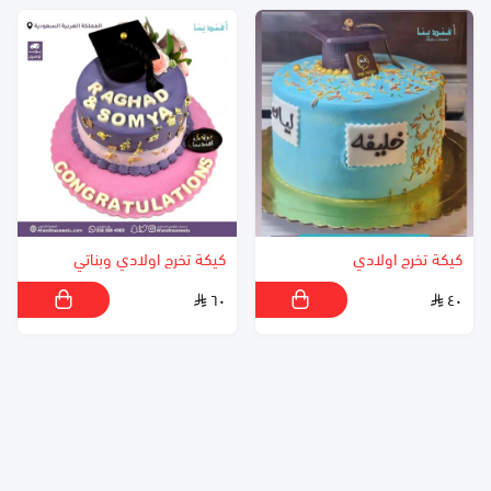
كيكة تخرج اولادي
كيكة تخرج اولادي وبناتي
٦٠
٤٠