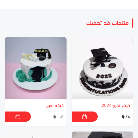
منتجات قد تعجبك
كيكة تخرج 2024
كيكة تخرج
١٠٥
٤٨