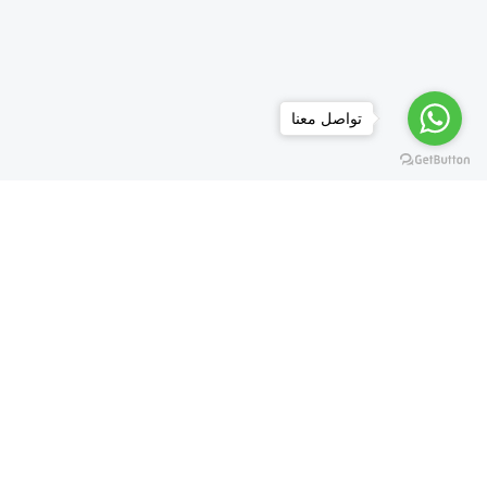
تواصل معنا
كب كيك
كيك
حلويات العيد
معمول
بقلاوة