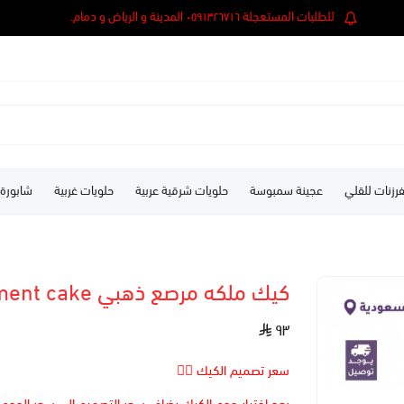
للطلبات المستعجلة ٠٥٩١٣٢٦٧١٦ المدينة و الرياض و دمام.
رزنات للقلي
عجينة سمبوسة
حلويات شرقية عربية
حلويات غربية
شابورة
كيك ملكه مرصع ذهبي Engagement cake
٩٣
سعر تصميم الكيك 👆🏻