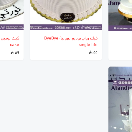
كيك زواج توديع عزوبية ByeBye
cake
single life
٨٩
٥٥