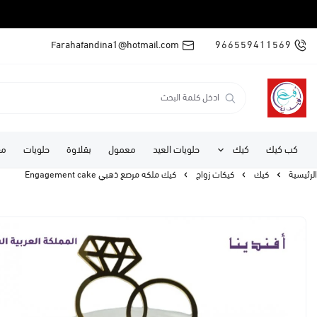
Farahafandina1@hotmail.com
966559411569
كب كيك
كيك
حلويات العيد
معمول
بقلاوة
حلويات
مف
الرئيسية
كيك
كيكات زواج
كيك ملكه مرصع ذهبي Engagement cake