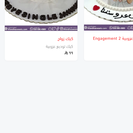
كيك توديع عزوبية 2 Engagement
كيك زواج
كيك توديع عزوبية
٩٩