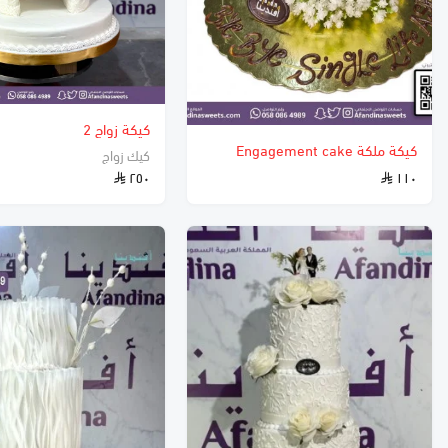
كيكة زواج 2
كيكة ملكة Engagement cake
كيك زواج
٢٥٠
١١٠