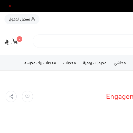
تسجيل الدخول
٠
٠
محاشي
مخبوزات يومية
معجنات
معجنات برك مكيسه