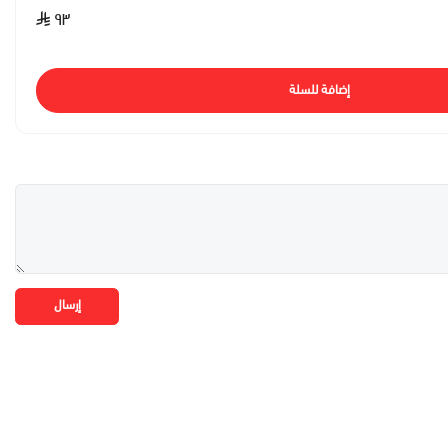
٩٣
إضافة للسلة
إرسال